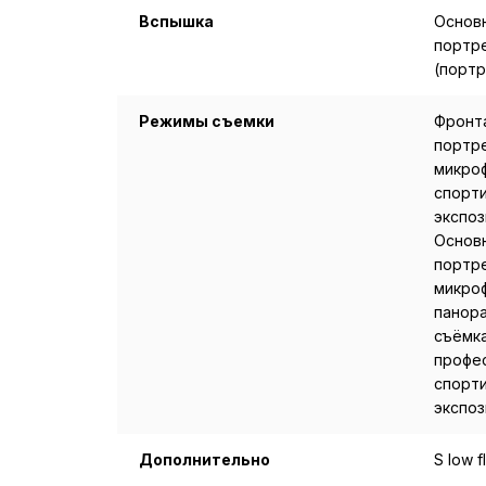
Вспышка
Основ
портр
(порт
Режимы съемки
Фронта
портре
микроф
спорти
экспоз
Основн
портре
микроф
панора
съёмка
профе
спорти
экспоз
Дополнительно
S low f