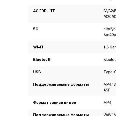
4G FDD-LTE
B1/B2/
/B20/B
5G
n1/n2/
8/n40/
Wi-Fi
1-6 Ge
Bluetooth
Bluetoo
USB
Type-
Поддерживаемые форматы
MP4/ 3
ASF
Формат записи видео
MP4
Поддерживаемые форматы
WAV/ M