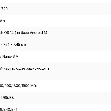
 720
А·ч
ch OS 14 (на базе Android 14)
× 75.1 × 7.45 мм
ы Nano-SIM
M-карты, один радиомодуль
)
0/900/1800/1900 МГц
B4/B5/B8
9/B40/B41