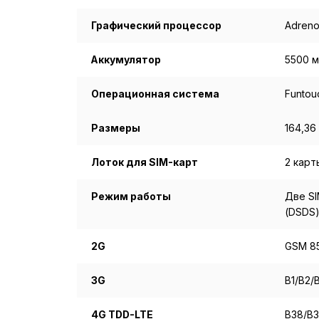
Графический процессор
Adreno
Аккумулятор
5500 м
Операционная система
Funtou
Размеры
164,36 
Лоток для SIM-карт
2 карт
Режим работы
Две SI
(DSDS
2G
GSM 85
3G
B1/B2/
4G TDD-LTE
B38/B3