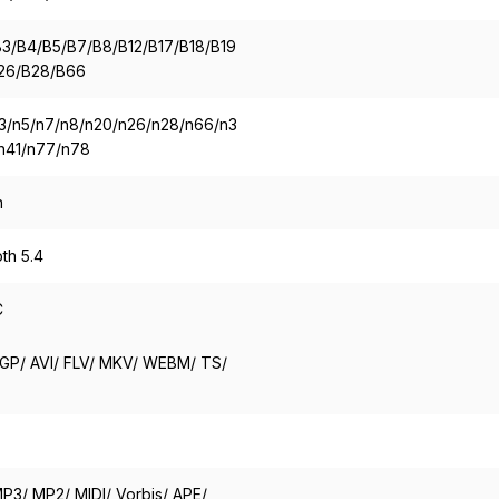
B3/B4/B5/B7/B8/B12/B17/B18/B19
26/B28/B66
n3/n5/n7/n8/n20/n26/n28/n66/n3
n41/n77/n78
n
th 5.4
C
GP/ AVI/ FLV/ MKV/ WEBM/ TS/
P3/ MP2/ MIDI/ Vorbis/ APE/