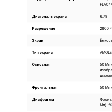
FLAC/ 
Диагональ экрана
6.78
Разрешение
2800 ×
Экран
Ёмкос
Тип экрана
AMOLE
Основная
50 Мп 
изобра
широк
Фронтальная
50 Мп 
Диафрагма
Фронта
Мп), f