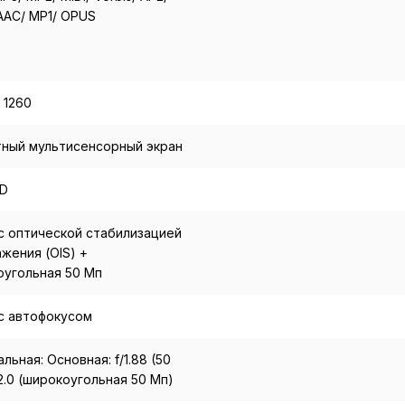
AAC/ MP1/ OPUS
 1260
тный мультисенсорный экран
D
с оптической стабилизацией
жения (OIS) +
оугольная 50 Мп
с автофокусом
льная: Основная: f/1.88 (50
/2.0 (широкоугольная 50 Мп)