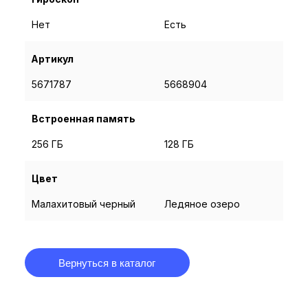
Нет
Нет
Есть
Есть
Нет
Нет
Артикул
5671787
5671787
5668904
5668904
56709
567
Встроенная память
256 ГБ
256 ГБ
128 ГБ
128 ГБ
256 ГБ
256 
Цвет
Малахитовый черный
Малахитовый черный
Ледяное озеро
Ледяное озеро
Титан
Тит
Вернуться в каталог