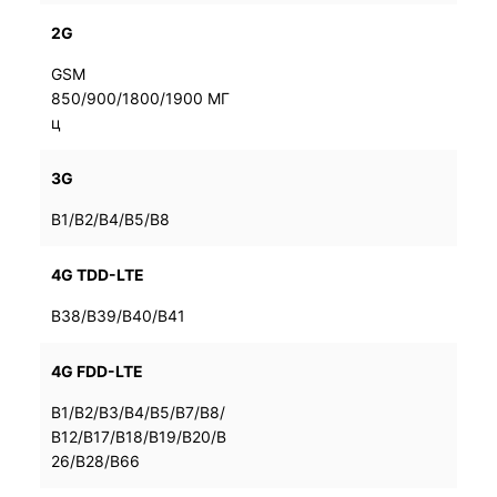
2G
GSM
GSM
850/900/1800/1900 МГ
850/900/1800/1900 МГ
ц
ц
3G
B1/B2/B4/B5/B8
B1/B2/B4/B5/B8
4G TDD-LTE
B38/B39/B40/B41
B38/B39/B40/B41
4G FDD-LTE
B1/B2/B3/B4/B5/B7/B8/
B1/B2/B3/B4/B5/B7/B8/
B12/B17/B18/B19/B20/B
B12/B17/B18/B19/B20/B
26/B28/B66
26/B28/B66