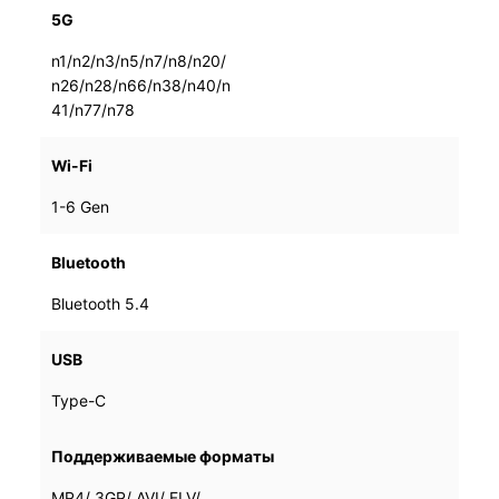
5G
n1/n2/n3/n5/n7/n8/n20/
n1/n2/n3/n5/n7/n8/n20/
n26/n28/n66/n38/n40/n
n26/n28/n66/n38/n40/n
41/n77/n78
41/n77/n78
Wi-Fi
1-6 Gen
1-6 Gen
Bluetooth
Bluetooth 5.4
Bluetooth 5.4
USB
Type-C
Type-C
Поддерживаемые форматы
MP4/ 3GP/ AVI/ FLV/
MP4/ 3GP/ AVI/ FLV/