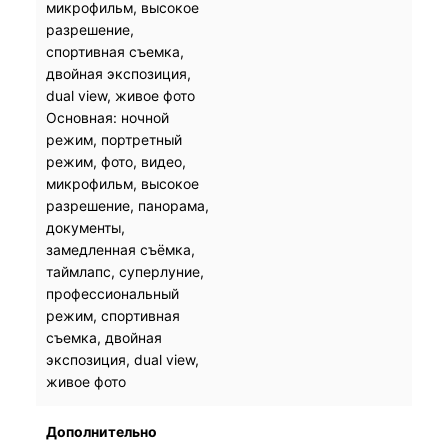
микрофильм, высокое
микрофильм, высокое
разрешение,
разрешение,
спортивная съемка,
спортивная съемка,
двойная экспозиция,
двойная экспозиция,
dual view, живое фото
dual view, живое фото
Основная: ночной
Основная: ночной
режим, портретный
режим, портретный
режим, фото, видео,
режим, фото, видео,
микрофильм, высокое
микрофильм, высокое
разрешение, панорама,
разрешение, панорама,
документы,
документы,
замедленная съёмка,
замедленная съёмка,
таймлапс, суперлуние,
таймлапс, суперлуние,
профессиональный
профессиональный
режим, спортивная
режим, спортивная
съемка, двойная
съемка, двойная
экспозиция, dual view,
экспозиция, dual view,
живое фото
живое фото
Дополнительно