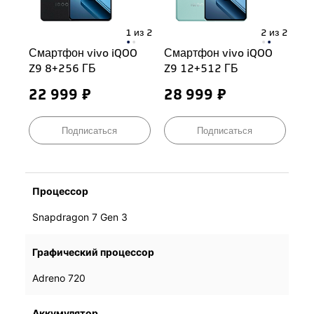
1 из 2
2 из 2
Смартфон vivo iQOO
Смартфон vivo iQOO
Смартфон vivo iQOO
Смартфон vivo iQOO
Z9 8+256 ГБ
Z9 8+256 ГБ
Z9 12+512 ГБ
Z9 12+512 ГБ
22 999 ₽
22 999 ₽
28 999 ₽
28 999 ₽
Подписаться
Подписаться
Подписаться
Подписаться
Процессор
Snapdragon 7 Gen 3
Snapdragon 7 Gen 3
Графический процессор
Adreno 720
Adreno 720
Аккумулятор