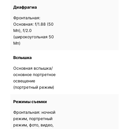
Диафрагма
Фронтальная:
Фронтальная:
Основная: f/1.88 (50
Основная: f/1.88 (50
Мп), f/2.0
Мп), f/2.0
(широкоугольная 50
(широкоугольная 50
Мп)
Мп)
Вспышка
Основная вспышка/
Основная вспышка/
основное портретное
основное портретное
освещение
освещение
(портретный режим)
(портретный режим)
Режимы съемки
Фронтальная: ночной
Фронтальная: ночной
режим, портретный
режим, портретный
режим, фото, видео,
режим, фото, видео,