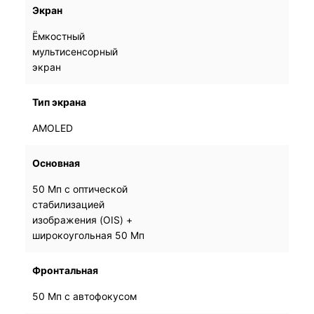
Экран
Ёмкостный
Ёмкостный
мультисенсорный
мультисенсорный
экран
экран
Тип экрана
AMOLED
AMOLED
Основная
50 Мп с оптической
50 Мп с оптической
стабилизацией
стабилизацией
изображения (OIS) +
изображения (OIS) +
широкоугольная 50 Мп
широкоугольная 50 Мп
Фронтальная
50 Мп с автофокусом
50 Мп с автофокусом