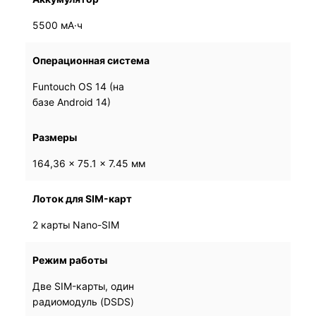
5500 мА·ч
5500 мА·ч
Операционная система
Funtouch OS 14 (на
Funtouch OS 14 (на
базе Android 14)
базе Android 14)
Размеры
164,36 × 75.1 × 7.45 мм
164,36 × 75.1 × 7.45 мм
Лоток для SIM-карт
2 карты Nano-SIM
2 карты Nano-SIM
Режим работы
Две SIM-карты, один
Две SIM-карты, один
радиомодуль (DSDS)
радиомодуль (DSDS)