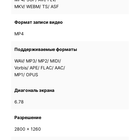
MKV/ WEBM/ TS/ ASF
MKV/ WEBM/ TS/ ASF
Формат записи видео
MP4
MP4
Поддерживаемые форматы
WAV/ MP3/ MP2/ MIDI/
WAV/ MP3/ MP2/ MIDI/
Vorbis/ APE/ FLAC/ AAC/
Vorbis/ APE/ FLAC/ AAC/
MP1/ OPUS
MP1/ OPUS
Диагональ экрана
6.78
6.78
Разрешение
2800 × 1260
2800 × 1260