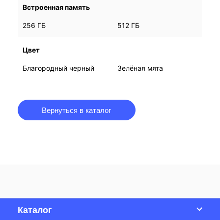
Встроенная память
256 ГБ
256 ГБ
512 ГБ
512 ГБ
Цвет
Благородный черный
Благородный черный
Зелёная мята
Зелёная мята
Вернуться в каталог
Каталог