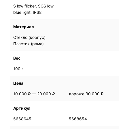
S low flicker, SGS low
S low flicker, SGS low
blue light, IP68
blue light, IP68
Материал
Стекло (корпус),
Стекло (корпус),
Пластик (рама)
Пластик (рама)
Вес
190 г
190 г
Цена
10 000 ₽ — 20 000 ₽
10 000 ₽ — 20 000 ₽
дороже 30 000 ₽
дороже 30 000 ₽
Артикул
5668645
5668645
5668654
5668654