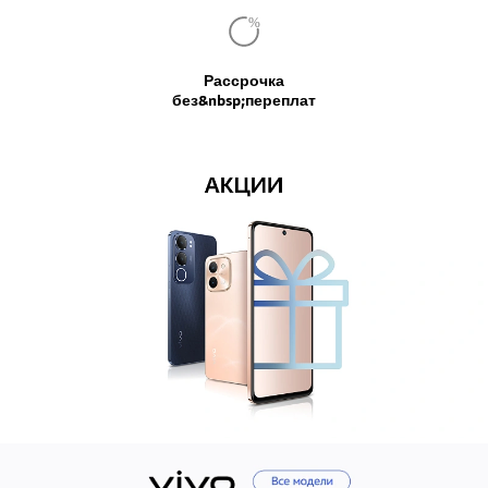
%
Рассрочка
без&nbsp;переплат