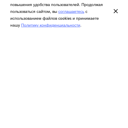
повышения удобства пользователей. Продолжая
пользоваться сайтом, вы
соглашаетесь
с
использованием файлов cookies и принимаете
нашу
Политику конфиденциальности
.
Каталог
Полезная информация
8 (800) 222-07-71
заказать звонок
Режим работы:
Ежедневно, с 10:00 до 19:00
Служба поддержки