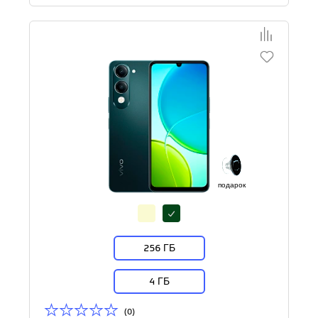
подарок
256 ГБ
4 ГБ
(0)