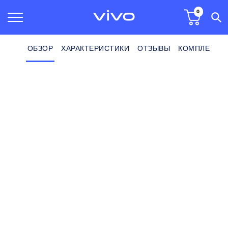
0
ОБЗОР
ХАРАКТЕРИСТИКИ
ОТЗЫВЫ
КОМПЛЕКТ П
Главная
Смартфоны
111
Смартфон vivo Y02 серый космос
5 (4)
Скидка -2 000 ₽ по промокоду MAY