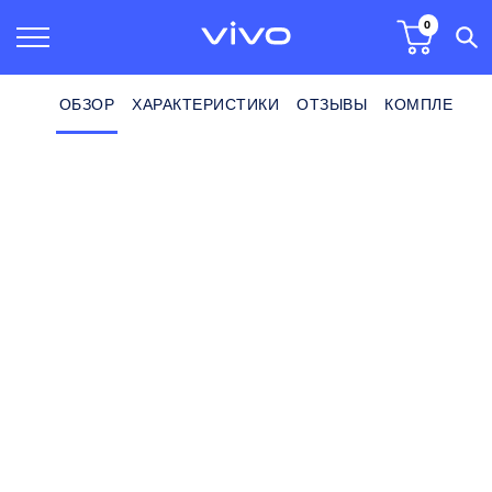
0
ОБЗОР
ХАРАКТЕРИСТИКИ
ОТЗЫВЫ
КОМПЛЕКТ П
Главная
Смартфоны
Смартфон iQOO Z11 lite 6+128 ГБ
Смартфон iQOO Z11 lite 6+128 ГБ
синий металлик
(0)